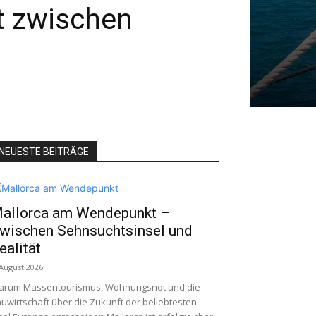
rt zwischen
NEUESTE BEITRÄGE
allorca am Wendepunkt –
wischen Sehnsuchtsinsel und
ealität
 August 2026
arum Massentourismus, Wohnungsnot und die
uwirtschaft über die Zukunft der beliebtesten