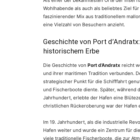
Als einer der bekanntesten Orte der Insel h
Wohlhabende als auch als beliebtes Ziel für 
faszinierender Mix aus traditionellem mall
eine Vielzahl von Besuchern anzieht.
Geschichte von Port d’Andratx: 
historischem Erbe
Die Geschichte von
Port d’Andratx
reicht we
und ihrer maritimen Tradition verbunden. 
strategischer Punkt für die Schifffahrt genu
und Fischerboote diente. Später, während d
Jahrhundert, erlebte der Hafen eine Blüteze
christlichen Rückeroberung war der Hafen ei
Im 19. Jahrhundert, als die industrielle Re
Hafen weiter und wurde ein Zentrum für die 
viele traditionelle Fischerboote, die zur A