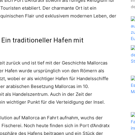
at sich
Port d’Andratx
sowohl als ruhiges Refugium für
In
de
Touristen etabliert. Der charmante Ort ist ein
orquinischen Flair und exklusivem modernen Leben, der
Ein traditioneller Hafen mit
it zurück und ist tief mit der Geschichte Mallorcas
Der Hafen wurde ursprünglich von den Römern als
tzt, wobei er als wichtiger Hafen für Handelsschiffe
er arabischen Besetzung Mallorcas im 10.
it als Handelszentrum. Auch in der Zeit der
n wichtiger Punkt für die Verteidigung der Insel.
volution auf Mallorca an Fahrt aufnahm, wuchs der
Fischerei. Noch heute finden sich in Port d’Andratx
tmosphäre des Hafens beitragen und ein Stück der