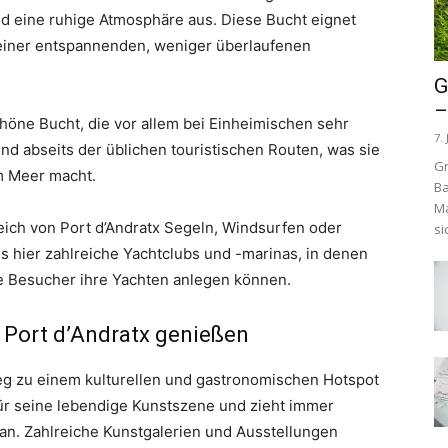
und eine ruhige Atmosphäre aus. Diese Bucht eignet
n einer entspannenden, weniger überlaufenen
G
–
chöne Bucht, die vor allem bei Einheimischen sehr
7. 
und abseits der üblichen touristischen Routen, was sie
Gr
m Meer macht.
Ba
Ma
eich von Port d’Andratx Segeln, Windsurfen oder
si
 hier zahlreiche Yachtclubs und -marinas, in denen
le Besucher ihre Yachten anlegen können.
n Port d’Andratx genießen
weg zu einem kulturellen und gastronomischen Hotspot
für seine lebendige Kunstszene und zieht immer
 an. Zahlreiche Kunstgalerien und Ausstellungen