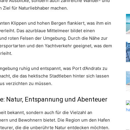
kuläre Ausblicke, sondern auch zahlreiche Wander- und
 Ziel für Naturliebhaber machen.
anten Klippen und hohen Bergen flankiert, was ihm ein
erleiht. Das azurblaue Mittelmeer bildet einen
 und roten Felsen der Umgebung. Durch die Nähe zur
sersportarten und den Yachtverkehr geeignet, was dem
leiht.
 Umgebung ruhig und entspannt, was Port d’Andratx zu
acht, die das hektische Stadtleben hinter sich lassen
us verzichten zu müssen.
de: Natur, Entspannung und Abenteuer
heit bekannt, sondern auch für die Vielzahl an
chern und Bewohnern bietet. Die Region um den Hafen
nteurer, die die unberührte Natur entdecken möchten.