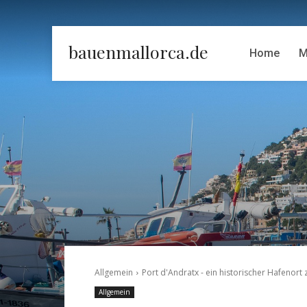
bauenmallorca.de
Home
M
Allgemein
Port d'Andratx - ein historischer Hafenort 
Allgemein