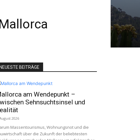
 Mallorca
NEUESTE BEITRÄGE
allorca am Wendepunkt –
wischen Sehnsuchtsinsel und
ealität
 August 2026
arum Massentourismus, Wohnungsnot und die
uwirtschaft über die Zukunft der beliebtesten