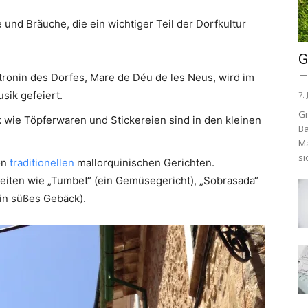
 und Bräuche, die ein wichtiger Teil der Dorfkultur
G
–
ronin des Dorfes, Mare de Déu de les Neus, wird im
sik gefeiert.
7. 
Gr
wie Töpferwaren und Stickereien sind in den kleinen
Ba
Ma
si
on
traditionellen
mallorquinischen Gerichten.
hkeiten wie „Tumbet“ (ein Gemüsegericht), „Sobrasada“
in süßes Gebäck).