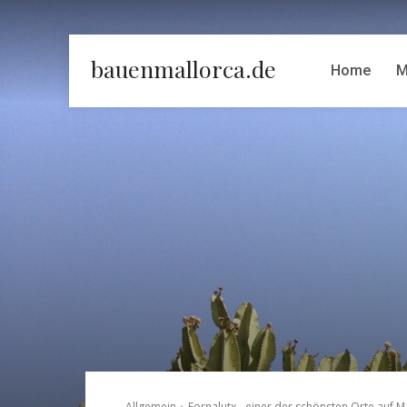
bauenmallorca.de
Home
M
Allgemein
Fornalutx - einer der schönsten Orte auf M