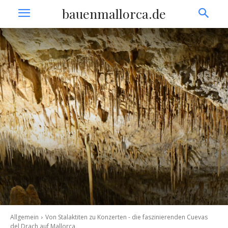
bauenmallorca.de
Allgemein
Von Stalaktiten zu Konzerten - die faszinierenden Cuevas
del Drach auf Mallorca