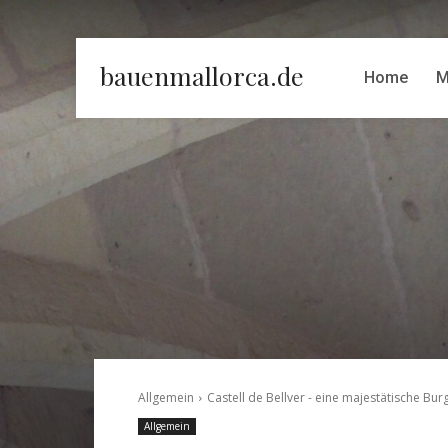
bauenmallorca.de
Home
M
Allgemein
Castell de Bellver - eine majestätische Bu
Allgemein