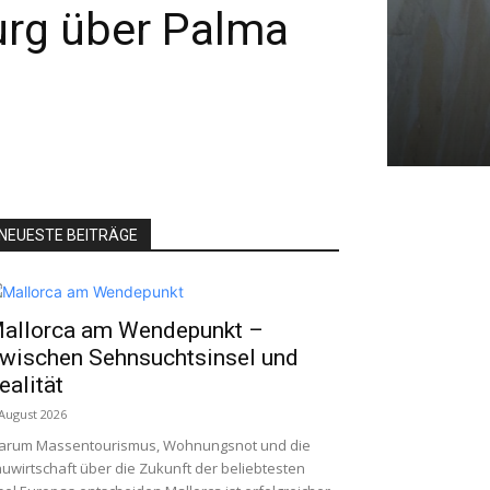
Burg über Palma
NEUESTE BEITRÄGE
allorca am Wendepunkt –
wischen Sehnsuchtsinsel und
ealität
 August 2026
arum Massentourismus, Wohnungsnot und die
uwirtschaft über die Zukunft der beliebtesten