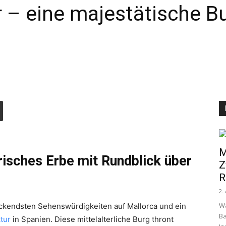
er – eine majestätische 
M
orisches Erbe mit Rundblick über
Z
R
2.
W
ruckendsten Sehenswürdigkeiten auf Mallorca und ein
Ba
tur
in Spanien. Diese mittelalterliche Burg thront